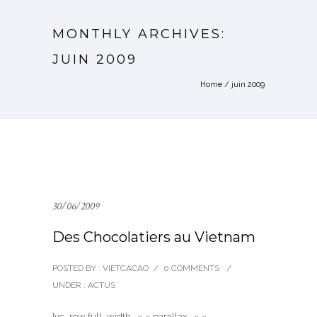
MONTHLY ARCHIVES:
JUIN 2009
Home
/ juin 2009
30/06/2009
Des Chocolatiers au Vietnam
POSTED BY : VIETCACAO
/
0 COMMENTS
/
UNDER :
ACTUS
[vc_row full_width= » » parallax= » »