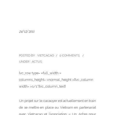
24/12/2011
Un Arbre pour Demain
POSTED BY : VIETCACAO
/
0 COMMENTS
/
UNDER :
ACTUS
[vc_row type= »full_width »
columns_height= »normal_height »][vc_column
width= »1/1″][vc_column_text]
Un projet sur le cacaoyer est actuellement en train
de se mettre en place au Vietnam en partenariat
avec Vietcacao et l’association « Un Arbre pour