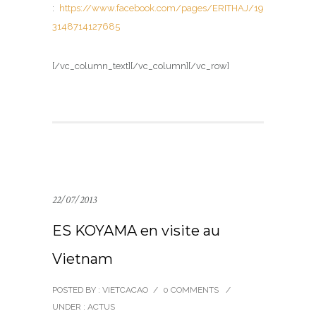
:
https://www.facebook.com/pages/ERITHAJ/19
3148714127685
[/vc_column_text][/vc_column][/vc_row]
22/07/2013
ES KOYAMA en visite au
Vietnam
POSTED BY : VIETCACAO
/
0 COMMENTS
/
UNDER :
ACTUS