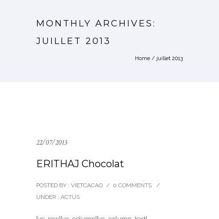
MONTHLY ARCHIVES:
JUILLET 2013
Home
/ juillet 2013
22/07/2013
ERITHAJ Chocolat
POSTED BY : VIETCACAO
/
0 COMMENTS
/
UNDER :
ACTUS
[vc_row][vc_column][vc_column_text]